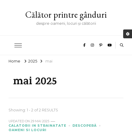
Călător printre gânduri
despre oameni, locuri și călătorii
Home
2025
mai
mai 2025
Showing: 1 - 2 of 2 RESULTS
UPDATED ON
29 MAI 2025
CALATORII IN STRAINATATE
DESCOPERĂ
OAMENI SI LOCURI