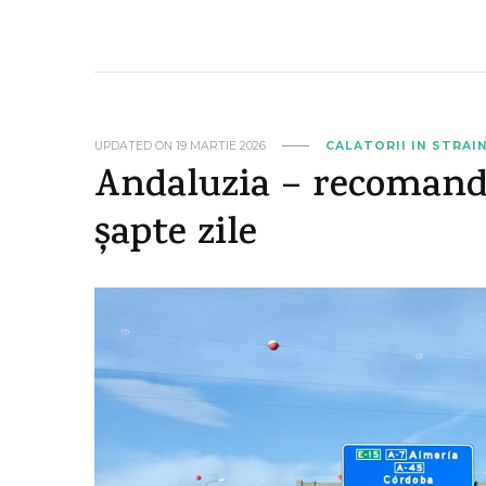
UPDATED ON
19 MARTIE 2026
CALATORII IN STRAI
Andaluzia – recomand
șapte zile