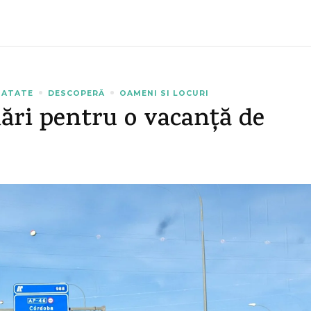
NATATE
DESCOPERĂ
OAMENI SI LOCURI
ări pentru o vacanță de