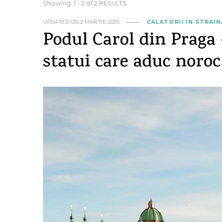
Showing: 1 - 2 of 2 RESULTS
UPDATED ON
2 MARTIE 2026
CALATORII IN STRAI
Podul Carol din Praga 
statui care aduc noroc