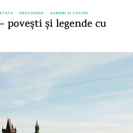
NATATE
DESCOPERĂ
OAMENI SI LOCURI
– povești și legende cu