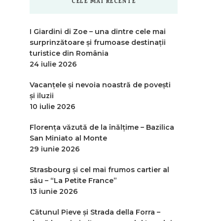
CELE MAI RECENTE
I Giardini di Zoe – una dintre cele mai
surprinzătoare și frumoase destinații
turistice din România
24 iulie 2026
Vacanțele și nevoia noastră de povești
și iluzii
10 iulie 2026
Florența văzută de la înălțime – Bazilica
San Miniato al Monte
29 iunie 2026
Strasbourg și cel mai frumos cartier al
său – “La Petite France”
13 iunie 2026
Cătunul Pieve și Strada della Forra –