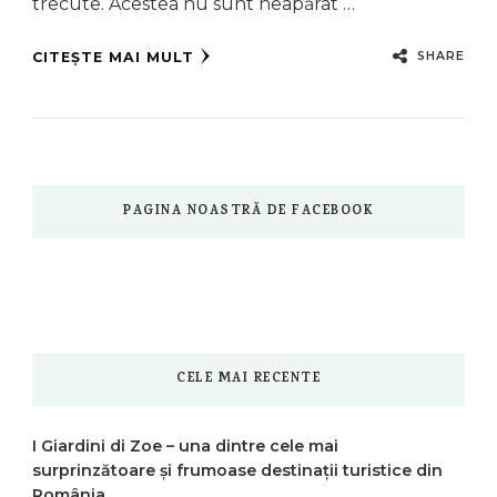
trecute. Acestea nu sunt neapărat …
SHARE
CITEȘTE MAI MULT
PAGINA NOASTRĂ DE FACEBOOK
CELE MAI RECENTE
I Giardini di Zoe – una dintre cele mai
surprinzătoare și frumoase destinații turistice din
România