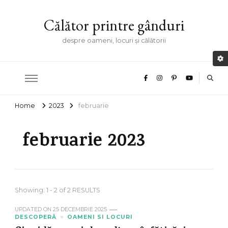
Călător printre gânduri
despre oameni, locuri și călătorii
Home
2023
februarie
februarie 2023
Showing: 1 - 2 of 2 RESULTS
UPDATED ON
25 DECEMBRIE 2025
DESCOPERĂ
OAMENI SI LOCURI