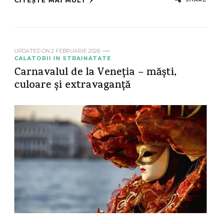
CITEȘTE MAI MULT
UPDATED ON
2 FEBRUARIE 2026
CALATORII IN STRAINATATE
Carnavalul de la Veneția – măști,
culoare și extravaganță