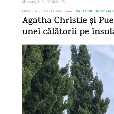
Showing: 1 - 2 of 2 RESULTS
UPDATED ON
11 MARTIE 2026
CALATORII IN STRAI
Agatha Christie și Pue
unei călătorii pe insu