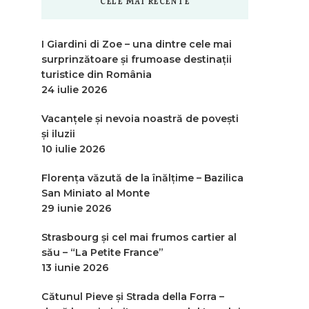
CELE MAI RECENTE
I Giardini di Zoe – una dintre cele mai
surprinzătoare și frumoase destinații
turistice din România
24 iulie 2026
Vacanțele și nevoia noastră de povești
și iluzii
10 iulie 2026
Florența văzută de la înălțime – Bazilica
San Miniato al Monte
29 iunie 2026
Strasbourg și cel mai frumos cartier al
său – “La Petite France”
13 iunie 2026
Cătunul Pieve și Strada della Forra –