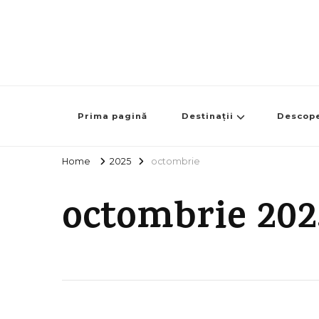
Prima pagină
Destinații
Descop
Home
2025
octombrie
octombrie 202