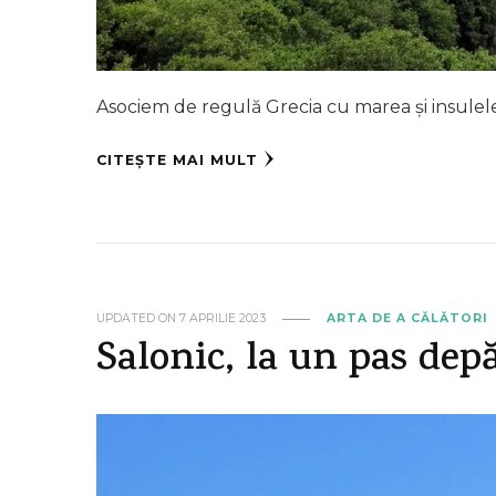
Asociem de regulă Grecia cu marea și insulele
CITEȘTE MAI MULT
UPDATED ON
7 APRILIE 2023
ARTA DE A CĂLĂTORI
Salonic, la un pas dep