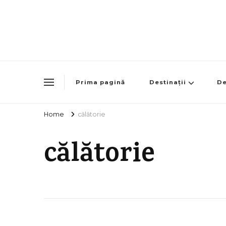
Prima pagină
Destinații
De
Home
călătorie
călătorie