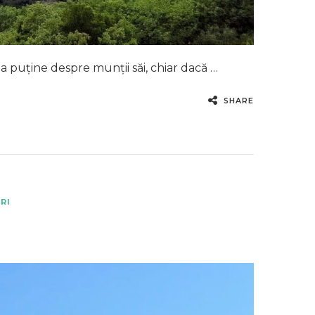
a puține despre munții săi, chiar dacă …
SHARE
RI