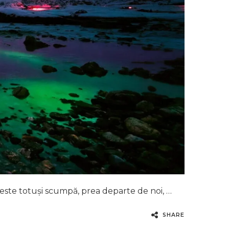
ă, este totuși scumpă, prea departe de noi, …
SHARE