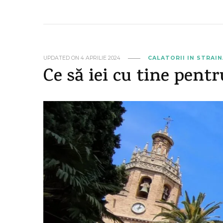
UPDATED ON
4 APRILIE 2024
CALATORII IN STRAI
Ce să iei cu tine pent