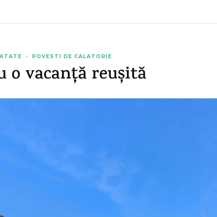
NATATE
POVESTI DE CALATORIE
ru o vacanță reușită