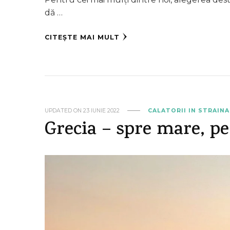
dă …
CITEȘTE MAI MULT
UPDATED ON
23 IUNIE 2022
CALATORII IN STRAIN
Grecia – spre mare, p