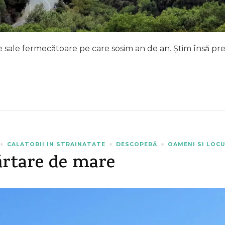
 sale fermecătoare pe care sosim an de an. Știm însă pre
CALATORII IN STRAINATATE
DESCOPERĂ
OAMENI SI LOCU
ărtare de mare