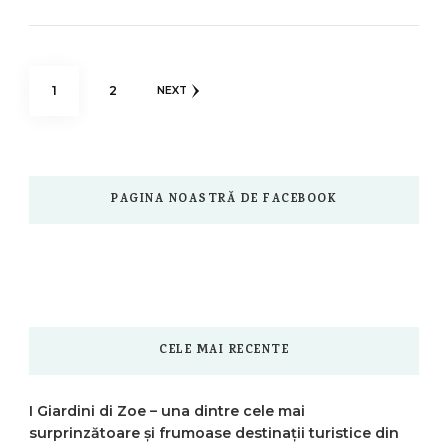
Paginație
PAGE
PAGE
1
2
NEXT
articole
PAGINA NOASTRĂ DE FACEBOOK
CELE MAI RECENTE
I Giardini di Zoe – una dintre cele mai
surprinzătoare și frumoase destinații turistice din