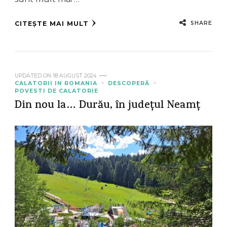
SHARE
CITEȘTE MAI MULT
UPDATED ON
18 AUGUST 2024
CALATORII IN ROMANIA
DESCOPERĂ
POVESTI DE CALATORIE
Din nou la… Durău, în județul Neamț