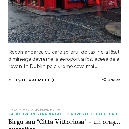
Recomandarea cu care șoferul de taxi ne-a lăsat
dimineața devreme la aeroport a fost aceea de a
reveni în Dublin pe o vreme ceva mai …
SHARE
CITEȘTE MAI MULT
UPDATED ON
13 DECEMBRIE 2025
CALATORII IN STRAINATATE
POVESTI DE CALATORIE
Birgu sau “Citta Vittoriosa” – un oraș…