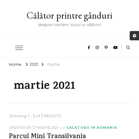
Călător printre gânduri
despre oameni, locuri și călătorii
Home
2021
martie
martie 2021
Showing: 1 - 3 of 3 RESULTS
UPDATED ON
27 MARTIE 2021
CALATORII IN ROMANIA
Parcul Mini Transilvania