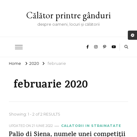
Călător printre gânduri
despre oameni, locuri și călătorii
Home
2020
februarie
februarie 2020
Showing: 1 - 2 of 2 RESULTS
UPDATED ON
21 IUNIE 2022
CALATORII IN STRAINATATE
Palio di Siena, numele unei competiții