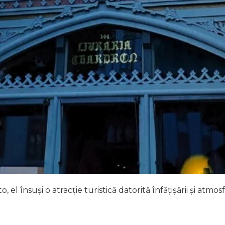
o, el însuși o atracție turistică datorită înfățișării și atmos