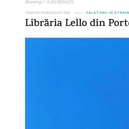
Showing: 1 - 2 of 2 RESULTS
UPDATED ON
8 AUGUST 2025
CALATORII IN STRAI
Librăria Lello din Port