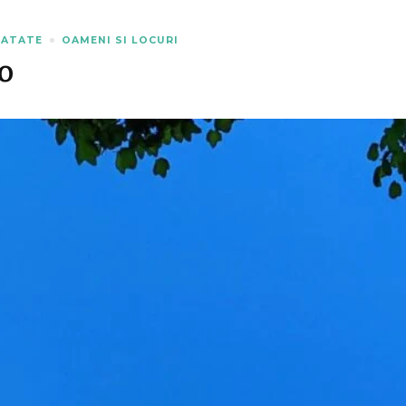
NATATE
OAMENI SI LOCURI
o