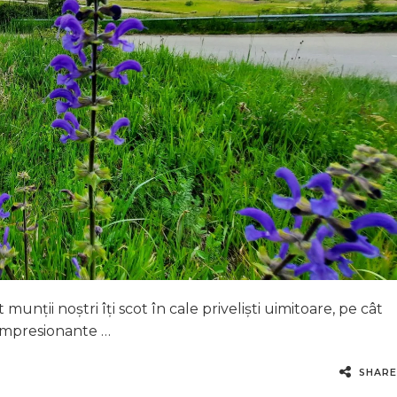
munții noștri îți scot în cale priveliști uimitoare, pe cât
 impresionante …
SHARE