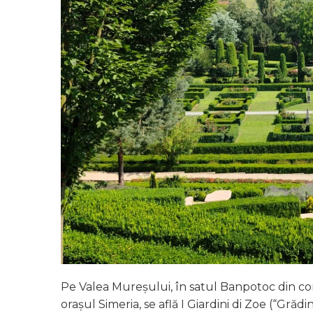
Pe Valea Mureșului, în satul Banpotoc din 
orașul Simeria, se află I Giardini di Zoe (“Grădin