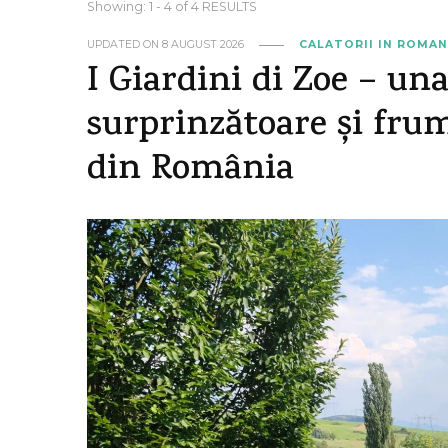
Showing: 1 - 4 of 4 RESULTS
UPDATED ON
8 AUGUST 2026
CALATORII IN ROMAN
I Giardini di Zoe – un
surprinzătoare și frum
din România