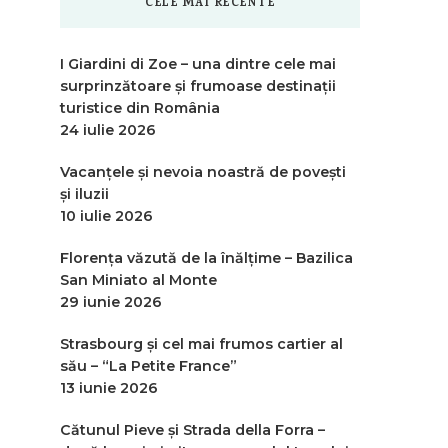
CELE MAI RECENTE
I Giardini di Zoe – una dintre cele mai
surprinzătoare și frumoase destinații
turistice din România
24 iulie 2026
Vacanțele și nevoia noastră de povești
și iluzii
10 iulie 2026
Florența văzută de la înălțime – Bazilica
San Miniato al Monte
29 iunie 2026
Strasbourg și cel mai frumos cartier al
său – “La Petite France”
13 iunie 2026
Cătunul Pieve și Strada della Forra –