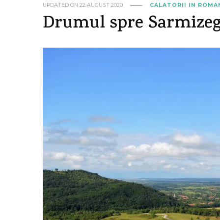
UPDATED ON
22 AUGUST 2020
CALATORII IN ROMA
Drumul spre Sarmizeg