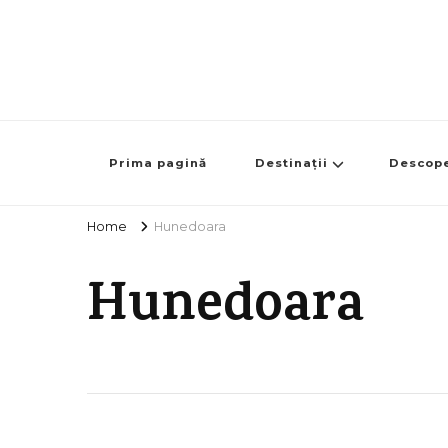
Prima pagină
Destinații
Descop
Home
Hunedoara
Hunedoara