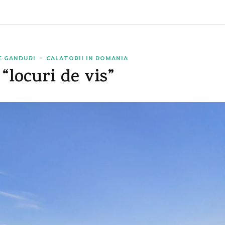
E GANDURI
CALATORII IN ROMANIA
 “locuri de vis”