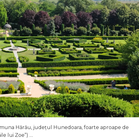
comuna Hărău, județul Hunedoara, foarte aproape de
ile lui Zoe”) …