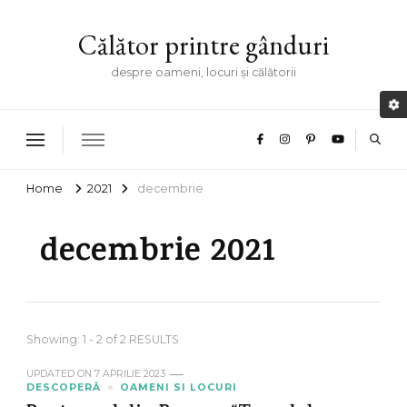
Călător printre gânduri
despre oameni, locuri și călătorii
Home
2021
decembrie
decembrie 2021
Showing: 1 - 2 of 2 RESULTS
UPDATED ON
7 APRILIE 2023
DESCOPERĂ
OAMENI SI LOCURI