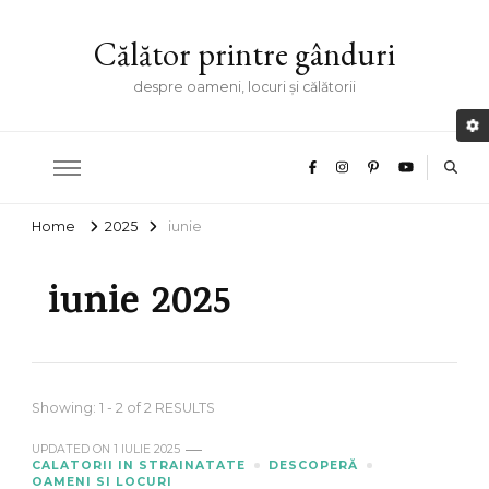
Călător printre gânduri
despre oameni, locuri și călătorii
Home
2025
iunie
iunie 2025
Showing: 1 - 2 of 2 RESULTS
UPDATED ON
1 IULIE 2025
CALATORII IN STRAINATATE
DESCOPERĂ
OAMENI SI LOCURI