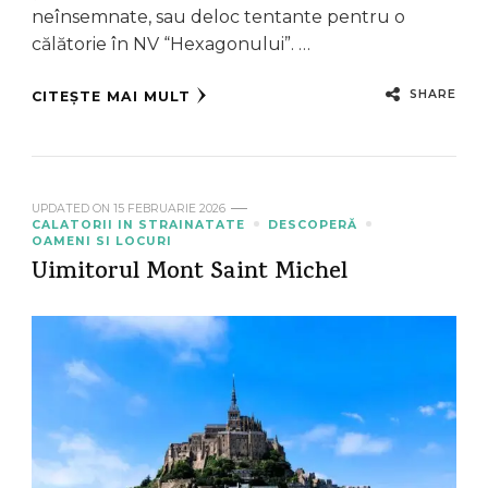
neînsemnate, sau deloc tentante pentru o
călătorie în NV “Hexagonului”. …
SHARE
CITEȘTE MAI MULT
UPDATED ON
15 FEBRUARIE 2026
CALATORII IN STRAINATATE
DESCOPERĂ
OAMENI SI LOCURI
Uimitorul Mont Saint Michel