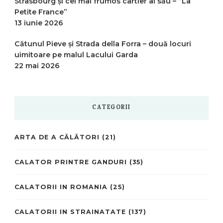
Strasbourg și cel mai frumos cartier al său – “La
Petite France”
13 iunie 2026
Cătunul Pieve și Strada della Forra – două locuri
uimitoare pe malul Lacului Garda
22 mai 2026
CATEGORII
ARTA DE A CĂLĂTORI
(21)
CALATOR PRINTRE GANDURI
(35)
CALATORII IN ROMANIA
(25)
CALATORII IN STRAINATATE
(137)