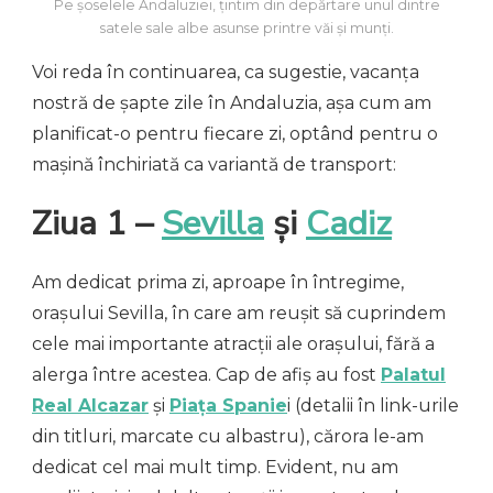
Pe șoselele Andaluziei, țintim din depărtare unul dintre
satele sale albe asunse printre văi și munți.
Voi reda în continuarea, ca sugestie, vacanța
nostră de șapte zile în Andaluzia, așa cum am
planificat-o pentru fiecare zi, optând pentru o
mașină închiriată ca variantă de transport:
Ziua 1 –
Sevilla
și
Cadiz
Am dedicat prima zi, aproape în întregime,
orașului Sevilla, în care am reușit să cuprindem
cele mai importante atracții ale orașului, fără a
alerga între acestea. Cap de afiș au fost
Palatul
Real Alcazar
și
Piața Spanie
i (detalii în link-urile
din titluri, marcate cu albastru), cărora le-am
dedicat cel mai mult timp. Evident, nu am