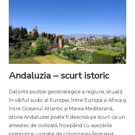
Andaluzia – scurt istoric
Datorită poziției geostrategice a regiunii, situată
în vârful sudic al Europei, între Europa și Africa și
între Oceanul Atlantic și Marea Mediterană,
istoria Andaluziei poate fi descrisă pe scurt ca un
amestec de civilizații, începând cu așezările
preistorice, urmate de colonizarea feniciană,