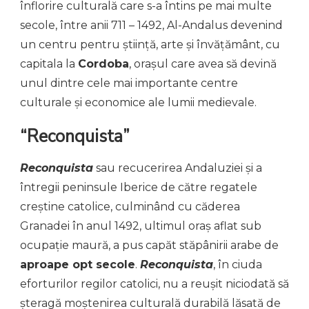
înflorire culturală care s-a întins pe mai multe
secole, între anii 711 – 1492, Al-Andalus devenind
un centru pentru știință, arte și învățământ, cu
capitala la
Cordoba
, orașul care avea să devină
unul dintre cele mai importante centre
culturale și economice ale lumii medievale.
“Reconquista”
Reconquista
sau recucerirea Andaluziei și a
întregii peninsule Iberice de către regatele
creștine catolice, culminând cu căderea
Granadei în anul 1492, ultimul oraș aflat sub
ocupație maură, a pus capăt stăpânirii arabe de
aproape opt secole
.
Reconquista
, în ciuda
eforturilor regilor catolici, nu a reușit niciodată să
șteragă moștenirea culturală durabilă lăsată de