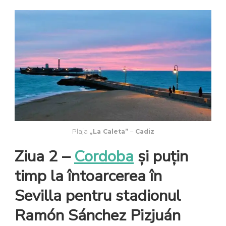
Plaja
„La Caleta”
–
Cadiz
Ziua 2 –
Cordoba
și puțin
timp la întoarcerea în
Sevilla pentru stadionul
Ramón Sánchez Pizjuán