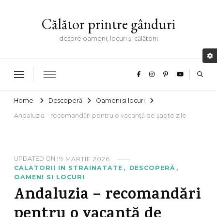
Călător printre gânduri
despre oameni, locuri și călătorii
Home
Descoperă
Oameni si locuri
Andaluzia – recomandări pentru o vacanță de șapte zile
UPDATED ON
19 MARTIE 2026
CALATORII IN STRAINATATE
DESCOPERĂ
OAMENI SI LOCURI
Andaluzia – recomandări
pentru o vacanță de