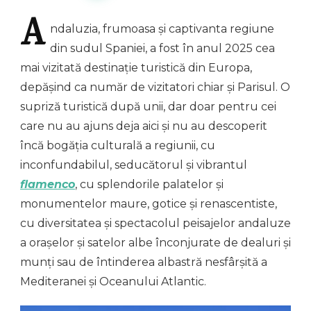
A
ndaluzia,
frumoasa și captivanta regiune
din sudul Spaniei, a fost în anul 2025 cea
mai vizitată destinație turistică din Europa,
depășind ca număr de vizitatori chiar și Parisul. O
supriză turistică după unii, dar doar pentru cei
care nu au ajuns deja aici și nu au descoperit
încă bogăția culturală a regiunii, cu
inconfundabilul, seducătorul și vibrantul
flamenco
, cu splendorile palatelor și
monumentelor maure, gotice și renascentiste,
cu diversitatea și spectacolul peisajelor andaluze
a orașelor și satelor albe înconjurate de dealuri și
munți sau de întinderea albastră nesfârșită a
Mediteranei și Oceanului Atlantic.