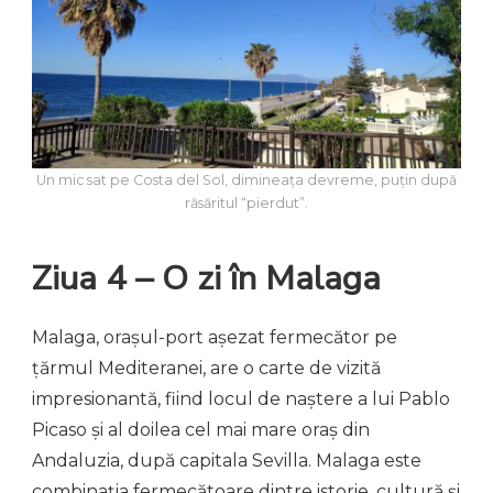
Un mic sat pe Costa del Sol, dimineața devreme, puțin după
răsăritul “pierdut”.
Ziua 4 – O zi în Malaga
Malaga, orașul-port așezat fermecător pe
țărmul Mediteranei, are o carte de vizită
impresionantă, fiind locul de naștere a lui Pablo
Picaso și al doilea cel mai mare oraș din
Andaluzia, după capitala Sevilla. Malaga este
combinația fermecătoare dintre istorie, cultură și