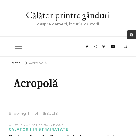
Călător printre gânduri
despre oameni, locuri și călătorii
Home
Acropolă
Acropolă
Showing: 1 - 1 of 1 RESULTS
UPDATED ON
23 FEBRUARIE 2025
CALATORII IN STRAINATATE