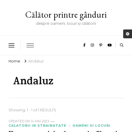
Călător printre gânduri
despre oameni, locuri și călătorii
Home
Andaluz
Andaluz
Showing: 1 - 1 of 1 RESULTS
UPDATED ON
14 MAI 2023
CALATORII IN STRAINATATE
OAMENI SI LOCURI