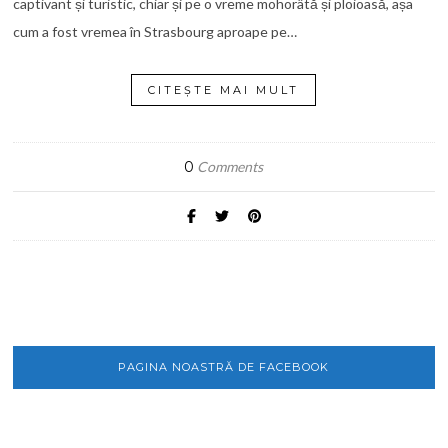
captivant și turistic, chiar și pe o vreme mohorâtă și ploioasă, așa
cum a fost vremea în Strasbourg aproape pe…
CITEȘTE MAI MULT
0
Comments
PAGINA NOASTRĂ DE FACEBOOK