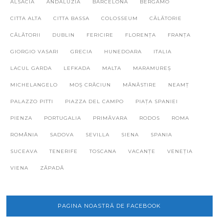
ALSACIA
ANDALUZIA
BARCELONA
BERGAMO
CITTA ALTA
CITTA BASSA
COLOSSEUM
CĂLĂTORIE
CĂLĂTORII
DUBLIN
FERICIRE
FLORENȚA
FRANȚA
GIORGIO VASARI
GRECIA
HUNEDOARA
ITALIA
LACUL GARDA
LEFKADA
MALTA
MARAMUREȘ
MICHELANGELO
MOȘ CRĂCIUN
MĂNĂSTIRE
NEAMȚ
PALAZZO PITTI
PIAZZA DEL CAMPO
PIAȚA SPANIEI
PIENZA
PORTUGALIA
PRIMĂVARA
RODOS
ROMA
ROMÂNIA
SADOVA
SEVILLA
SIENA
SPANIA
SUCEAVA
TENERIFE
TOSCANA
VACANȚE
VENEȚIA
VIENA
ZĂPADĂ
PAGINA NOASTRĂ DE FACEBOOK