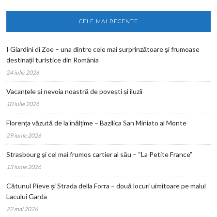
CELE MAI RECENTE
I Giardini di Zoe – una dintre cele mai surprinzătoare și frumoase
destinații turistice din România
24 iulie 2026
Vacanțele și nevoia noastră de povești și iluzii
10 iulie 2026
Florența văzută de la înălțime – Bazilica San Miniato al Monte
29 iunie 2026
Strasbourg și cel mai frumos cartier al său – “La Petite France”
13 iunie 2026
Cătunul Pieve și Strada della Forra – două locuri uimitoare pe malul
Lacului Garda
22 mai 2026