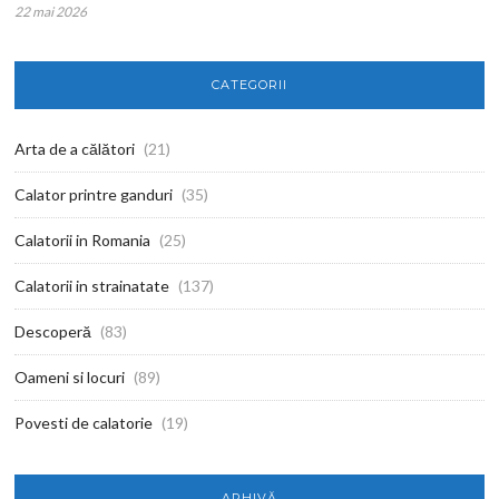
22 mai 2026
CATEGORII
Arta de a călători
(21)
Calator printre ganduri
(35)
Calatorii in Romania
(25)
Calatorii in strainatate
(137)
Descoperă
(83)
Oameni si locuri
(89)
Povesti de calatorie
(19)
ARHIVĂ