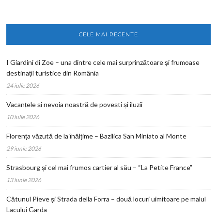
CELE MAI RECENTE
I Giardini di Zoe – una dintre cele mai surprinzătoare și frumoase
destinații turistice din România
24 iulie 2026
Vacanțele și nevoia noastră de povești și iluzii
10 iulie 2026
Florența văzută de la înălțime – Bazilica San Miniato al Monte
29 iunie 2026
Strasbourg și cel mai frumos cartier al său – “La Petite France”
13 iunie 2026
Cătunul Pieve și Strada della Forra – două locuri uimitoare pe malul
Lacului Garda