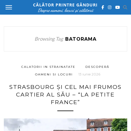
CĂLĂTOR PRINTRE GÂNDURI
Despre oameni, locuri și călătorii
Browsing Tag
BATORAMA
CALATORII IN STRAINATATE
DESCOPERĂ
13 iunie 2026
OAMENI SI LOCURI
STRASBOURG ȘI CEL MAI FRUMOS
CARTIER AL SĂU – “LA PETITE
FRANCE”