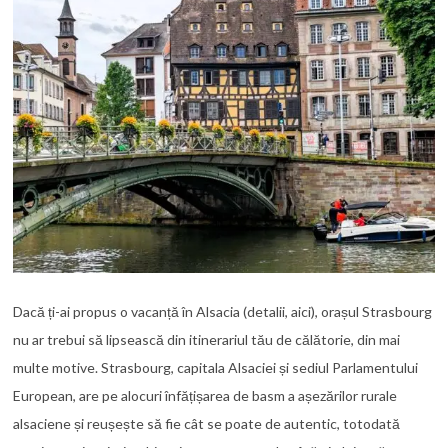
Dacă ți-ai propus o vacanță în Alsacia (detalii, aici), orașul Strasbourg
nu ar trebui să lipsească din itinerariul tău de călătorie, din mai
multe motive. Strasbourg, capitala Alsaciei și sediul Parlamentului
European, are pe alocuri înfățișarea de basm a așezărilor rurale
alsaciene și reușește să fie cât se poate de autentic, totodată