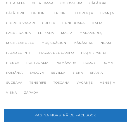
CITTA ALTA
CITTA BASSA
COLOSSEUM
CĂLĂTORIE
CĂLĂTORII
DUBLIN
FERICIRE
FLORENȚA
FRANȚA
GIORGIO VASARI
GRECIA
HUNEDOARA
ITALIA
LACUL GARDA
LEFKADA
MALTA
MARAMUREȘ
MICHELANGELO
MOȘ CRĂCIUN
MĂNĂSTIRE
NEAMȚ
PALAZZO PITTI
PIAZZA DEL CAMPO
PIAȚA SPANIEI
PIENZA
PORTUGALIA
PRIMĂVARA
RODOS
ROMA
ROMÂNIA
SADOVA
SEVILLA
SIENA
SPANIA
SUCEAVA
TENERIFE
TOSCANA
VACANȚE
VENEȚIA
VIENA
ZĂPADĂ
PAGINA NOASTRĂ DE FACEBOOK