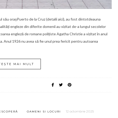
l său orașPuerto de la Cruz (detalii aici), au fost dintotdeauna
alități engleze din diferite domenii au vizitat de-a lungul secolelor
itoarea engleză de romane polițiste Agatha Christie a vizitat în anul
a. Anul 1926 nu avea să fie unul prea fericit pentru autoarea
TEȘTE MAI MULT
12 octombrie 2025
ESCOPERĂ
OAMENI SI LOCURI