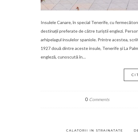
Insulele Canare, în special Tenerife, cu fermecătoru
destinații preferate de către turiștii englezi. Person
arhipelagul insulelor spaniole. Printre acestea, scri
1927 două dintre aceste insule, Tenerife și La Palm
engleză, cunoscută în…
CI
0
Comments
CALATORII IN STRAINATATE
D