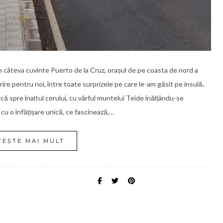
în câteva cuvinte Puerto de la Cruz, orașul de pe coasta de nord a
re pentru noi, între toate surprizele pe care le-am găsit pe insulă.
rcă spre înaltul cerului, cu vârful muntelui Teide înălțându-se
cu o înfățișare unică, ce fascinează,…
TEȘTE MAI MULT