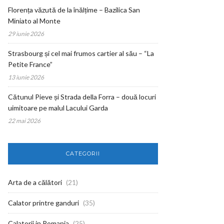
Florența văzută de la înălțime – Bazilica San
Miniato al Monte
29 iunie 2026
Strasbourg și cel mai frumos cartier al său – “La
Petite France”
13 iunie 2026
Cătunul Pieve și Strada della Forra – două locuri
uimitoare pe malul Lacului Garda
22 mai 2026
CATEGORII
Arta de a călători
(21)
Calator printre ganduri
(35)
Calatorii in Romania
(25)