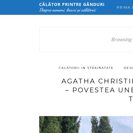
CĂLĂTOR PRINTRE GÂNDURI
PRIMA 
Despre oameni, locuri și călătorii
Browsing 
CALATORII IN STRAINATATE
DES
AGATHA CHRISTI
– POVESTEA UNE