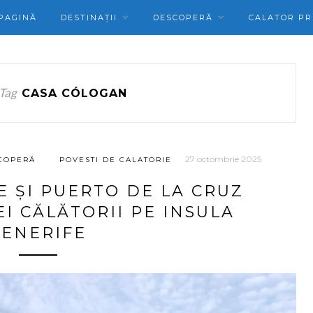
PAGINĂ
DESTINAȚII
DESCOPERĂ
CALATOR PR
Tag
CASA CÓLOGAN
27 octombrie 2025
COPERĂ
POVESTI DE CALATORIE
E ȘI PUERTO DE LA CRUZ
I CĂLĂTORII PE INSULA
TENERIFE