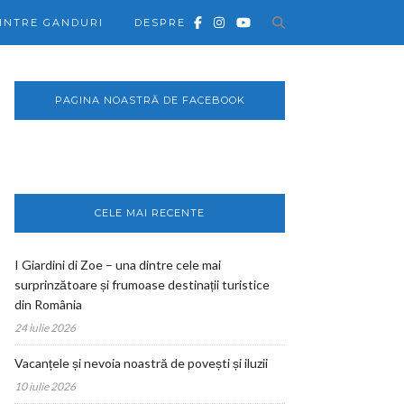
INTRE GANDURI
DESPRE
PAGINA NOASTRĂ DE FACEBOOK
CELE MAI RECENTE
I Giardini di Zoe – una dintre cele mai
surprinzătoare și frumoase destinații turistice
din România
24 iulie 2026
Vacanțele și nevoia noastră de povești și iluzii
10 iulie 2026