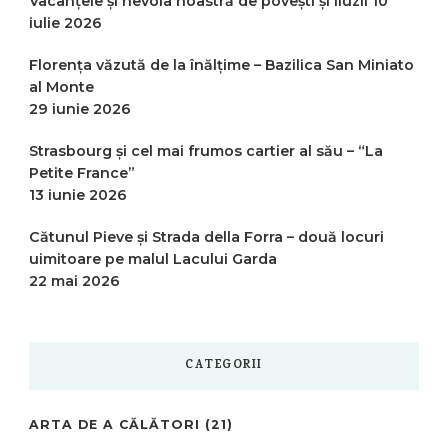
Vacanțele și nevoia noastră de povești și iluzii
10
iulie 2026
Florența văzută de la înălțime – Bazilica San Miniato
al Monte
29 iunie 2026
Strasbourg și cel mai frumos cartier al său – “La
Petite France”
13 iunie 2026
Cătunul Pieve și Strada della Forra – două locuri
uimitoare pe malul Lacului Garda
22 mai 2026
CATEGORII
ARTA DE A CĂLĂTORI
(21)