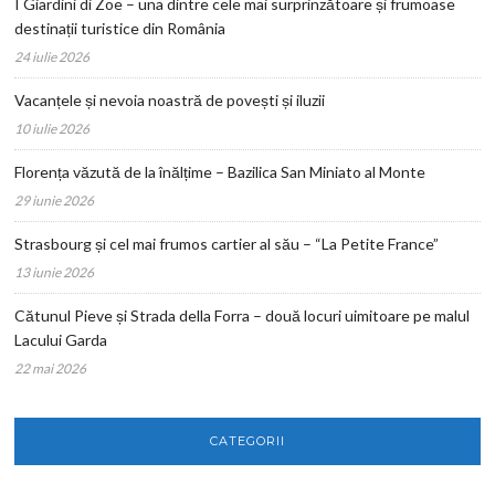
I Giardini di Zoe – una dintre cele mai surprinzătoare și frumoase
destinații turistice din România
24 iulie 2026
Vacanțele și nevoia noastră de povești și iluzii
10 iulie 2026
Florența văzută de la înălțime – Bazilica San Miniato al Monte
29 iunie 2026
Strasbourg și cel mai frumos cartier al său – “La Petite France”
13 iunie 2026
Cătunul Pieve și Strada della Forra – două locuri uimitoare pe malul
Lacului Garda
22 mai 2026
CATEGORII