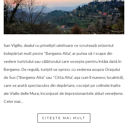
San Vigilio, dealul cu priveliști uimitoare ce scrutează orizontul
îndepărtat mult peste “Bergamo Alta”, ar putea să-i scape din
vedere turistului sau călătorului care sosește pentru întâia dată în
Bergamo. De regulă, turiștii se opresc cu vederea asupra Orașului
de Sus (“Bergamo Alta” sau “Citta Alta”, așa cum îl numesc localnicii),
care se arată spectaculos din depărtare, cocoțat pe colinele înalte
ale Vialle delle Mura, înconjurat de impresionantele ziduri venețiene.
Celor mai…
CITEȘTE MAI MULT