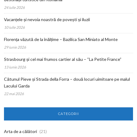
24 iulie 2026
Vacanțele și nevoia noastră de povești și iluzii
10 iulie 2026
Florența văzută de la înălțime – Bazilica San Miniato al Monte
29 iunie 2026
Strasbourg și cel mai frumos cartier al său – “La Petite France”
13 iunie 2026
Cătunul Pieve și Strada della Forra – două locuri uimitoare pe malul
Lacului Garda
22 mai 2026
CATEGORII
Arta de a călători
(21)