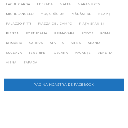
LACUL GARDA
LEFKADA
MALTA
MARAMUREȘ
MICHELANGELO
MOȘ CRĂCIUN
MĂNĂSTIRE
NEAMȚ
PALAZZO PITTI
PIAZZA DEL CAMPO
PIAȚA SPANIEI
PIENZA
PORTUGALIA
PRIMĂVARA
RODOS
ROMA
ROMÂNIA
SADOVA
SEVILLA
SIENA
SPANIA
SUCEAVA
TENERIFE
TOSCANA
VACANȚE
VENEȚIA
VIENA
ZĂPADĂ
PAGINA NOASTRĂ DE FACEBOOK