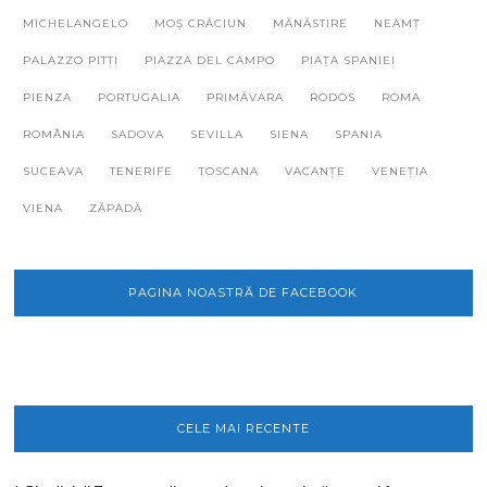
MICHELANGELO
MOȘ CRĂCIUN
MĂNĂSTIRE
NEAMȚ
PALAZZO PITTI
PIAZZA DEL CAMPO
PIAȚA SPANIEI
PIENZA
PORTUGALIA
PRIMĂVARA
RODOS
ROMA
ROMÂNIA
SADOVA
SEVILLA
SIENA
SPANIA
SUCEAVA
TENERIFE
TOSCANA
VACANȚE
VENEȚIA
VIENA
ZĂPADĂ
PAGINA NOASTRĂ DE FACEBOOK
CELE MAI RECENTE