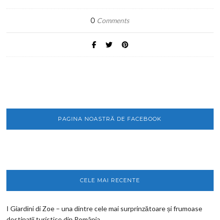
0
Comments
PAGINA NOASTRĂ DE FACEBOOK
CELE MAI RECENTE
I Giardini di Zoe – una dintre cele mai surprinzătoare și frumoase
destinații turistice din România