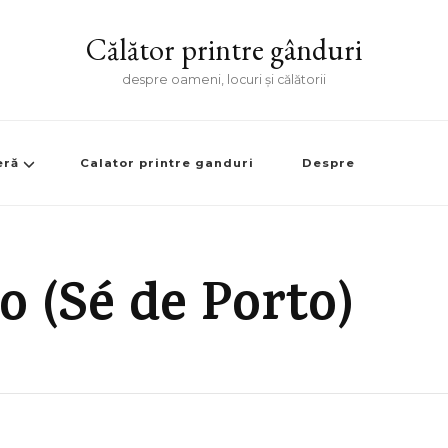
Călător printre gânduri
despre oameni, locuri și călătorii
eră
Calator printre ganduri
Despre
o (Sé de Porto)