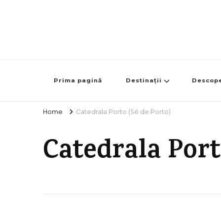
Prima pagină
Destinații
Descop
Home
Catedrala Porto (Sé de Porto)
Catedrala Port