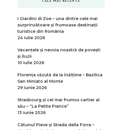
CELE MAI RECENTE
I Giardini di Zoe – una dintre cele mai
surprinzătoare și frumoase destinații
turistice din România
24 iulie 2026
Vacanțele și nevoia noastră de povești
și iluzii
10 iulie 2026
Florența văzută de la înălțime – Bazilica
San Miniato al Monte
29 iunie 2026
Strasbourg și cel mai frumos cartier al
său – “La Petite France”
13 iunie 2026
Cătunul Pieve și Strada della Forra –