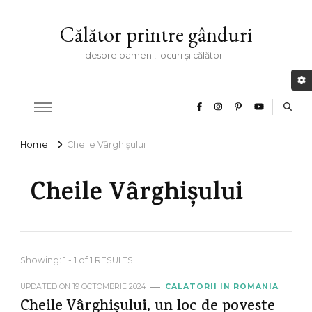
Călător printre gânduri
despre oameni, locuri și călătorii
Home
Cheile Vârghișului
Cheile Vârghișului
Showing: 1 - 1 of 1 RESULTS
UPDATED ON
19 OCTOMBRIE 2024
CALATORII IN ROMANIA
Cheile Vârghișului, un loc de poveste