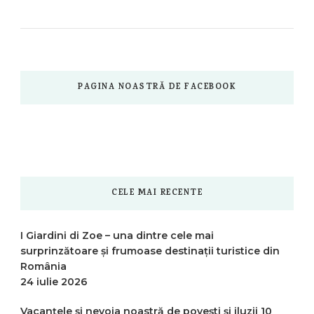
PAGINA NOASTRĂ DE FACEBOOK
CELE MAI RECENTE
I Giardini di Zoe – una dintre cele mai
surprinzătoare și frumoase destinații turistice din
România
24 iulie 2026
Vacanțele și nevoia noastră de povești și iluzii
10