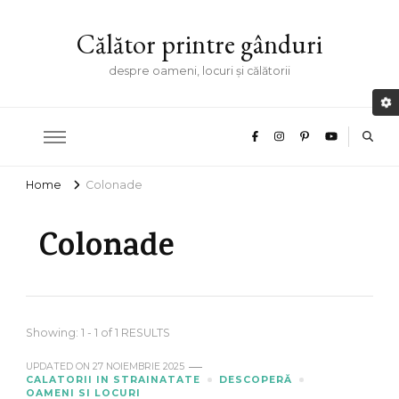
Călător printre gânduri
despre oameni, locuri și călătorii
Home
Colonade
Colonade
Showing: 1 - 1 of 1 RESULTS
UPDATED ON
27 NOIEMBRIE 2025
CALATORII IN STRAINATATE
DESCOPERĂ
OAMENI SI LOCURI