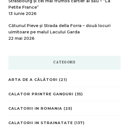
Strasbourg și cel mai frumos cartier al său – “La
Petite France”
13 iunie 2026
Cătunul Pieve și Strada della Forra – două locuri
uimitoare pe malul Lacului Garda
22 mai 2026
CATEGORII
ARTA DE A CĂLĂTORI
(21)
CALATOR PRINTRE GANDURI
(35)
CALATORII IN ROMANIA
(25)
CALATORII IN STRAINATATE
(137)