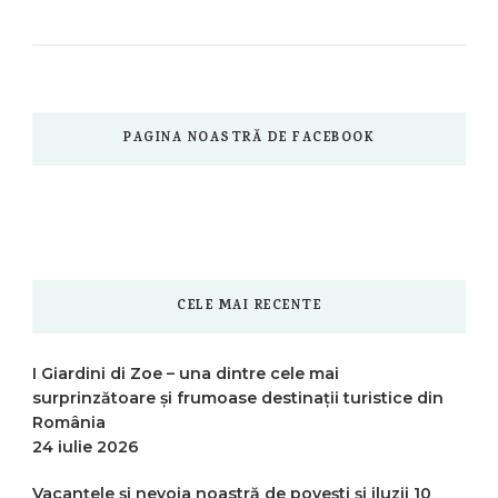
PAGINA NOASTRĂ DE FACEBOOK
CELE MAI RECENTE
I Giardini di Zoe – una dintre cele mai
surprinzătoare și frumoase destinații turistice din
România
24 iulie 2026
Vacanțele și nevoia noastră de povești și iluzii
10