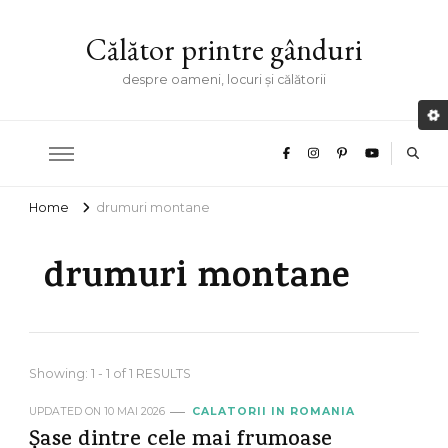
Călător printre gânduri
despre oameni, locuri și călătorii
Home
drumuri montane
drumuri montane
Showing: 1 - 1 of 1 RESULTS
UPDATED ON
10 MAI 2026
CALATORII IN ROMANIA
Șase dintre cele mai frumoase