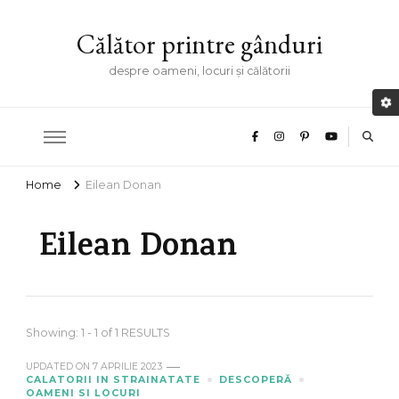
Călător printre gânduri
despre oameni, locuri și călătorii
Home
Eilean Donan
Eilean Donan
Showing: 1 - 1 of 1 RESULTS
UPDATED ON
7 APRILIE 2023
CALATORII IN STRAINATATE
DESCOPERĂ
OAMENI SI LOCURI