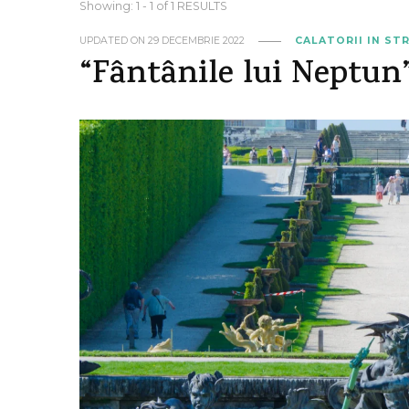
Showing: 1 - 1 of 1 RESULTS
UPDATED ON
29 DECEMBRIE 2022
CALATORII IN ST
“Fântânile lui Neptun