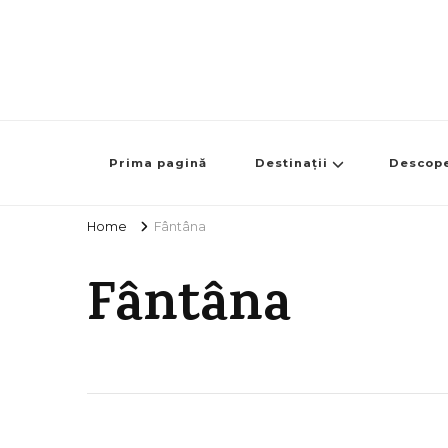
Prima pagină
Destinații
Descop
Home
Fântâna
Fântâna