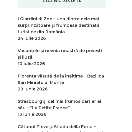
CELE MAI RECENTE
I Giardini di Zoe – una dintre cele mai
surprinzătoare și frumoase destinații
turistice din România
24 iulie 2026
Vacanțele și nevoia noastră de povești
și iluzii
10 iulie 2026
Florența văzută de la înălțime – Bazilica
San Miniato al Monte
29 iunie 2026
Strasbourg și cel mai frumos cartier al
său – “La Petite France”
13 iunie 2026
Cătunul Pieve și Strada della Forra –