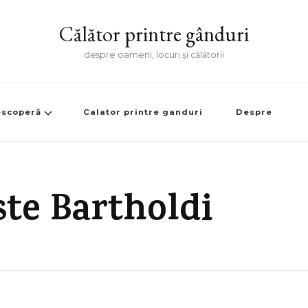
Călător printre gânduri
despre oameni, locuri și călătorii
scoperă
Calator printre ganduri
Despre
ste Bartholdi