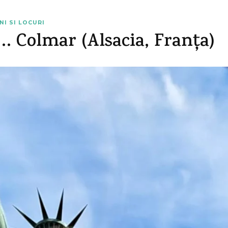
I SI LOCURI
…. Colmar (Alsacia, Franța)