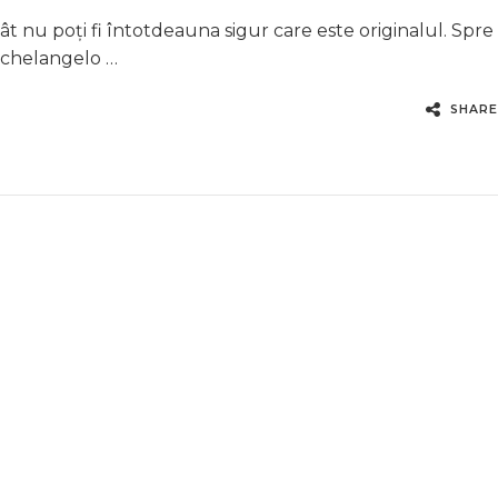
cât nu poți fi întotdeauna sigur care este originalul. Spre
ichelangelo …
SHARE