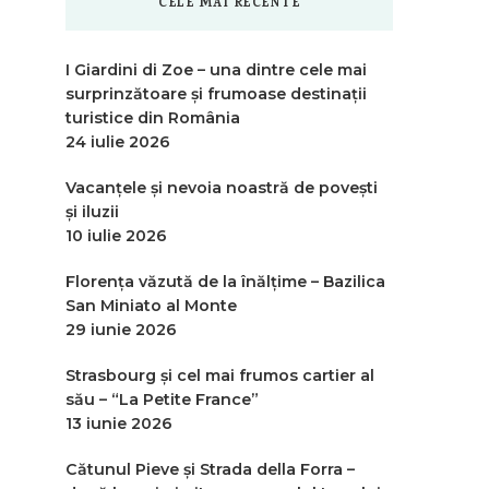
CELE MAI RECENTE
I Giardini di Zoe – una dintre cele mai
surprinzătoare și frumoase destinații
turistice din România
24 iulie 2026
Vacanțele și nevoia noastră de povești
și iluzii
10 iulie 2026
Florența văzută de la înălțime – Bazilica
San Miniato al Monte
29 iunie 2026
Strasbourg și cel mai frumos cartier al
său – “La Petite France”
13 iunie 2026
Cătunul Pieve și Strada della Forra –