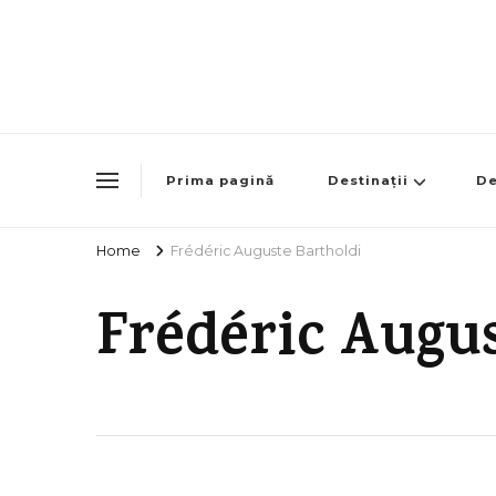
Prima pagină
Destinații
De
Home
Frédéric Auguste Bartholdi
Frédéric Augu