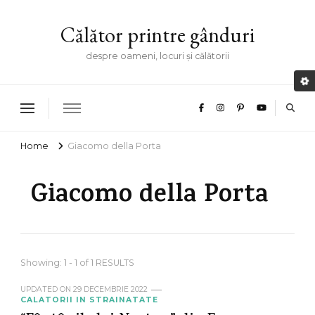
Călător printre gânduri
despre oameni, locuri și călătorii
Home
Giacomo della Porta
Giacomo della Porta
Showing: 1 - 1 of 1 RESULTS
UPDATED ON
29 DECEMBRIE 2022
CALATORII IN STRAINATATE