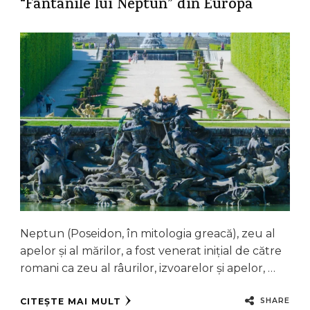
“Fântânile lui Neptun” din Europa
Neptun (Poseidon, în mitologia greacă), zeu al
apelor și al mărilor, a fost venerat inițial de către
romani ca zeu al râurilor, izvoarelor și apelor, …
SHARE
CITEȘTE MAI MULT