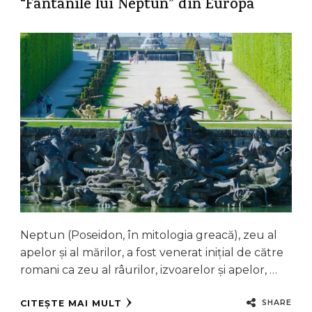
“Fântânile lui Neptun” din Europa
Neptun (Poseidon, în mitologia greacă), zeu al
apelor și al mărilor, a fost venerat inițial de către
romani ca zeu al râurilor, izvoarelor și apelor, …
SHARE
CITEȘTE MAI MULT