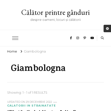
Călător printre gânduri
despre oameni, locuri și călătorii
Home
Giambologna
Giambologna
Showing: 1 - 1 of 1 RESULTS
UPDATED ON
29 DECEMBRIE 2022
CALATORII IN STRAINATATE