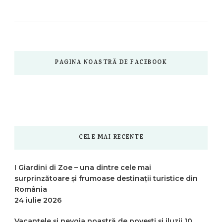
PAGINA NOASTRĂ DE FACEBOOK
CELE MAI RECENTE
I Giardini di Zoe – una dintre cele mai
surprinzătoare și frumoase destinații turistice din
România
24 iulie 2026
Vacanțele și nevoia noastră de povești și iluzii
10