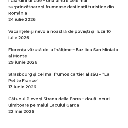
I Giardini di Zoe – una dintre cele mai
surprinzătoare și frumoase destinații turistice din
România
24 iulie 2026
Vacanțele și nevoia noastră de povești și iluzii
10
iulie 2026
Florența văzută de la înălțime – Bazilica San Miniato
al Monte
29 iunie 2026
Strasbourg și cel mai frumos cartier al său – “La
Petite France”
13 iunie 2026
Cătunul Pieve și Strada della Forra – două locuri
uimitoare pe malul Lacului Garda
22 mai 2026