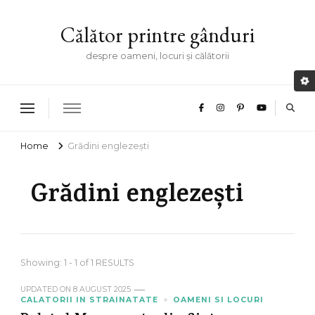
Călător printre gânduri
despre oameni, locuri și călătorii
Home
Grădini englezești
Grădini englezești
Showing: 1 - 1 of 1 RESULTS
UPDATED ON
8 AUGUST 2025
CALATORII IN STRAINATATE
OAMENI SI LOCURI