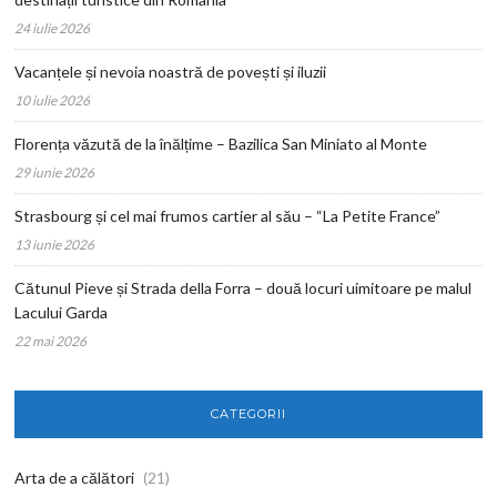
24 iulie 2026
Vacanțele și nevoia noastră de povești și iluzii
10 iulie 2026
Florența văzută de la înălțime – Bazilica San Miniato al Monte
29 iunie 2026
Strasbourg și cel mai frumos cartier al său – “La Petite France”
13 iunie 2026
Cătunul Pieve și Strada della Forra – două locuri uimitoare pe malul
Lacului Garda
22 mai 2026
CATEGORII
Arta de a călători
(21)