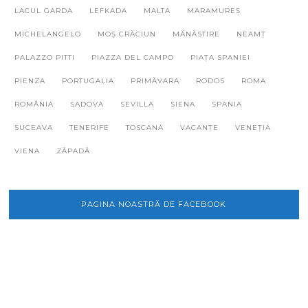
LACUL GARDA
LEFKADA
MALTA
MARAMUREȘ
MICHELANGELO
MOȘ CRĂCIUN
MĂNĂSTIRE
NEAMȚ
PALAZZO PITTI
PIAZZA DEL CAMPO
PIAȚA SPANIEI
PIENZA
PORTUGALIA
PRIMĂVARA
RODOS
ROMA
ROMÂNIA
SADOVA
SEVILLA
SIENA
SPANIA
SUCEAVA
TENERIFE
TOSCANA
VACANȚE
VENEȚIA
VIENA
ZĂPADĂ
PAGINA NOASTRĂ DE FACEBOOK