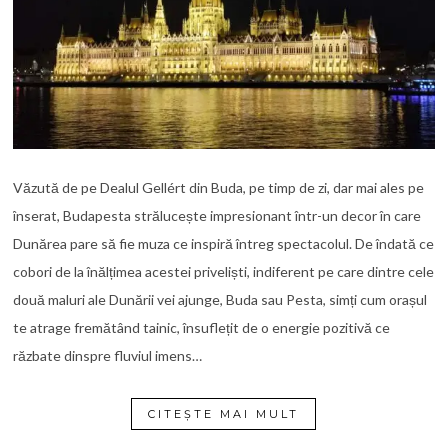
Văzută de pe Dealul Gellért din Buda, pe timp de zi, dar mai ales pe
înserat, Budapesta strălucește impresionant într-un decor în care
Dunărea pare să fie muza ce inspiră întreg spectacolul. De îndată ce
cobori de la înălțimea acestei priveliști, indiferent pe care dintre cele
două maluri ale Dunării vei ajunge, Buda sau Pesta, simți cum orașul
te atrage fremătând tainic, însuflețit de o energie pozitivă ce
răzbate dinspre fluviul imens…
CITEȘTE MAI MULT