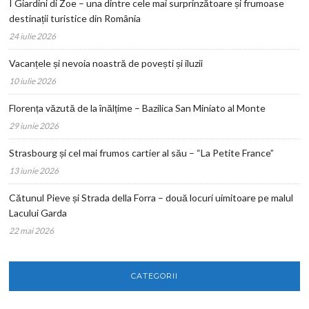
I Giardini di Zoe – una dintre cele mai surprinzătoare și frumoase
destinații turistice din România
24 iulie 2026
Vacanțele și nevoia noastră de povești și iluzii
10 iulie 2026
Florența văzută de la înălțime – Bazilica San Miniato al Monte
29 iunie 2026
Strasbourg și cel mai frumos cartier al său – “La Petite France”
13 iunie 2026
Cătunul Pieve și Strada della Forra – două locuri uimitoare pe malul
Lacului Garda
22 mai 2026
CATEGORII