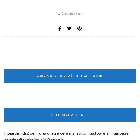
0
Comments
PAGINA NOASTRĂ DE FACEBOOK
CELE MAI RECENTE
I Giardini di Zoe – una dintre cele mai surprinzătoare și frumoase
destinații turistice din România