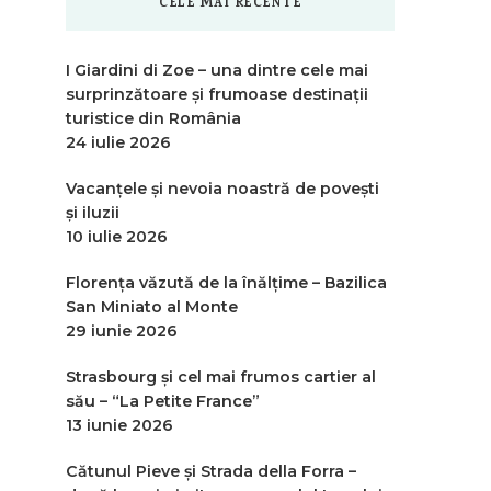
CELE MAI RECENTE
I Giardini di Zoe – una dintre cele mai
surprinzătoare și frumoase destinații
turistice din România
24 iulie 2026
Vacanțele și nevoia noastră de povești
și iluzii
10 iulie 2026
Florența văzută de la înălțime – Bazilica
San Miniato al Monte
29 iunie 2026
Strasbourg și cel mai frumos cartier al
său – “La Petite France”
13 iunie 2026
Cătunul Pieve și Strada della Forra –