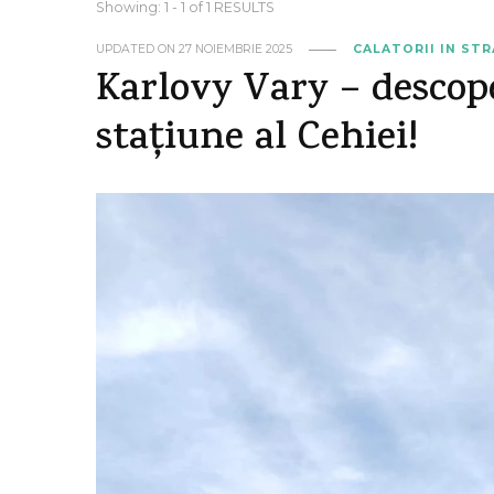
Showing: 1 - 1 of 1 RESULTS
UPDATED ON
27 NOIEMBRIE 2025
CALATORII IN ST
Karlovy Vary – descope
stațiune al Cehiei!