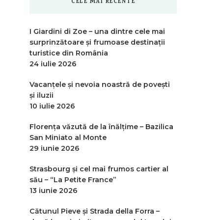
CELE MAI RECENTE
I Giardini di Zoe – una dintre cele mai
surprinzătoare și frumoase destinații
turistice din România
24 iulie 2026
Vacanțele și nevoia noastră de povești
și iluzii
10 iulie 2026
Florența văzută de la înălțime – Bazilica
San Miniato al Monte
29 iunie 2026
Strasbourg și cel mai frumos cartier al
său – “La Petite France”
13 iunie 2026
Cătunul Pieve și Strada della Forra –