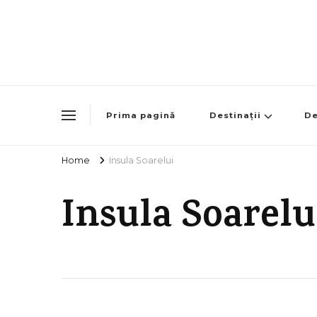
Prima pagină
Destinații
De
Home
Insula Soarelui
Insula Soarelu