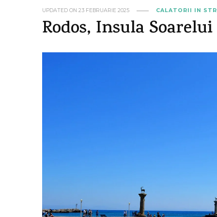
UPDATED ON
23 FEBRUARIE 2025
CALATORII IN ST
Rodos, Insula Soarelui