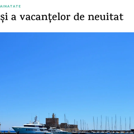
RAINATATE
 și a vacanțelor de neuitat