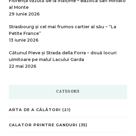
Florența văzută de la înălțime – Bazilica San Miniato
al Monte
29 iunie 2026
Strasbourg și cel mai frumos cartier al său – “La
Petite France”
13 iunie 2026
Cătunul Pieve și Strada della Forra – două locuri
uimitoare pe malul Lacului Garda
22 mai 2026
CATEGORII
ARTA DE A CĂLĂTORI
(21)
CALATOR PRINTRE GANDURI
(35)