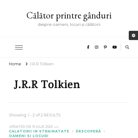
Călător printre gânduri
despre oameni, locuri și călătorii
Home
J.R.R Tolkien
J.R.R Tolkien
Showing: 1 - 2 of 2 RESULTS
UPDATED ON
15 IULIE 2025
CALATORII IN STRAINATATE
DESCOPERĂ
OAMENI SI LOCURI