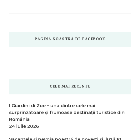
PAGINA NOASTRĂ DE FACEBOOK
CELE MAI RECENTE
I Giardini di Zoe – una dintre cele mai
surprinzătoare și frumoase destinații turistice din
România
24 iulie 2026
Vacanțele și nevoia noastră de povești și iluzii
10