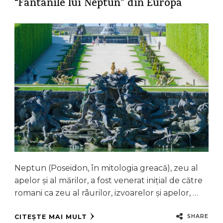
“Fântânile lui Neptun” din Europa
Neptun (Poseidon, în mitologia greacă), zeu al
apelor și al mărilor, a fost venerat inițial de către
romani ca zeu al râurilor, izvoarelor și apelor, …
SHARE
CITEȘTE MAI MULT