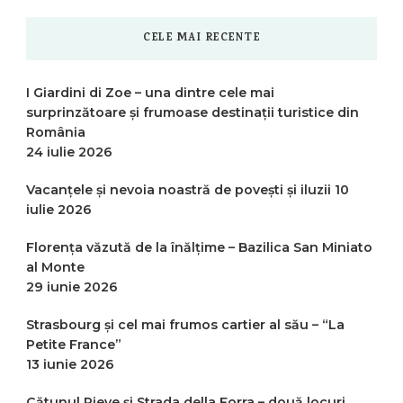
CELE MAI RECENTE
I Giardini di Zoe – una dintre cele mai
surprinzătoare și frumoase destinații turistice din
România
24 iulie 2026
Vacanțele și nevoia noastră de povești și iluzii
10
iulie 2026
Florența văzută de la înălțime – Bazilica San Miniato
al Monte
29 iunie 2026
Strasbourg și cel mai frumos cartier al său – “La
Petite France”
13 iunie 2026
Cătunul Pieve și Strada della Forra – două locuri