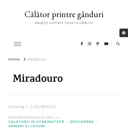
Călător printre gânduri
despre oameni, locuri și călătorii
Home
Miradouro
Miradouro
Showing: 1 - 2 of 2 RESULTS
UPDATED ON
8 AUGUST 2025
CALATORII IN STRAINATATE
DESCOPERĂ
OAMENI SI LOCURI