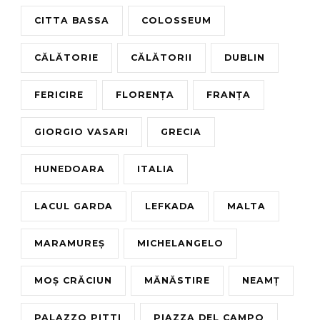
CITTA BASSA
COLOSSEUM
CĂLĂTORIE
CĂLĂTORII
DUBLIN
FERICIRE
FLORENȚA
FRANȚA
GIORGIO VASARI
GRECIA
HUNEDOARA
ITALIA
LACUL GARDA
LEFKADA
MALTA
MARAMUREȘ
MICHELANGELO
MOȘ CRĂCIUN
MĂNĂSTIRE
NEAMȚ
PALAZZO PITTI
PIAZZA DEL CAMPO