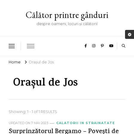
Călător printre gânduri
despre oameni, locuri și călătorii
Home
Orașul de Jos
Orașul de Jos
Showing: 1 - 1 of 1 RESULTS
UPDATED ON
7 MAI 2023
CALATORII IN STRAINATATE
Surprinzătorul Bergamo – Povești de