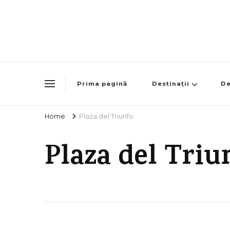
Prima pagină
Destinații
De
Home
Plaza del Triunfo
Plaza del Triu