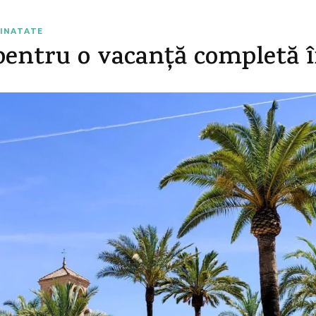
AINATATE
pentru o vacanță completă 