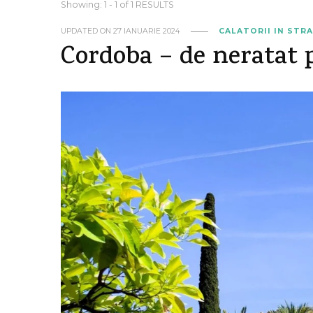
Showing: 1 - 1 of 1 RESULTS
UPDATED ON
27 IANUARIE 2024
CALATORII IN STR
Cordoba – de neratat 