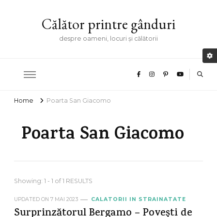
Călător printre gânduri
despre oameni, locuri și călătorii
Home
Poarta San Giacomo
Poarta San Giacomo
Showing: 1 - 1 of 1 RESULTS
UPDATED ON
7 MAI 2023
CALATORII IN STRAINATATE
Surprinzătorul Bergamo – Povești de