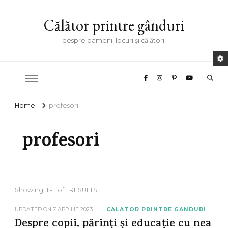
Călător printre gânduri
despre oameni, locuri și călătorii
Home
profesori
profesori
Showing: 1 - 1 of 1 RESULTS
UPDATED ON
7 APRILIE 2023
CALATOR PRINTRE GANDURI
Despre copii, părinți și educație cu nea