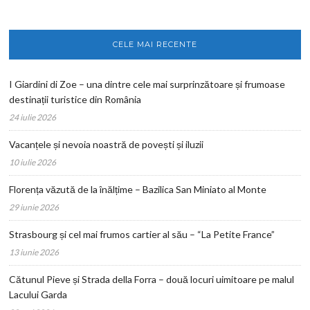
CELE MAI RECENTE
I Giardini di Zoe – una dintre cele mai surprinzătoare și frumoase
destinații turistice din România
24 iulie 2026
Vacanțele și nevoia noastră de povești și iluzii
10 iulie 2026
Florența văzută de la înălțime – Bazilica San Miniato al Monte
29 iunie 2026
Strasbourg și cel mai frumos cartier al său – “La Petite France”
13 iunie 2026
Cătunul Pieve și Strada della Forra – două locuri uimitoare pe malul
Lacului Garda