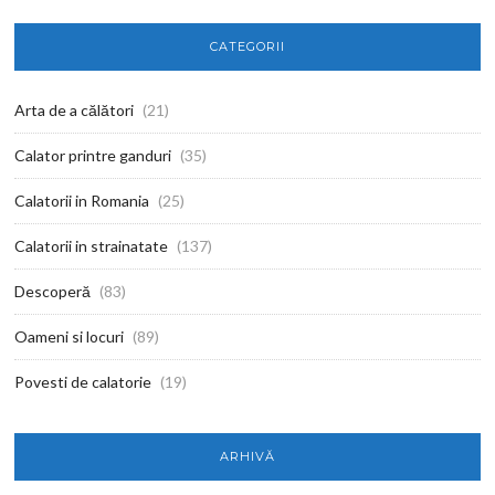
CATEGORII
Arta de a călători
(21)
Calator printre ganduri
(35)
Calatorii in Romania
(25)
Calatorii in strainatate
(137)
Descoperă
(83)
Oameni si locuri
(89)
Povesti de calatorie
(19)
ARHIVĂ