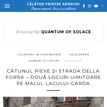
CĂLĂTOR PRINTRE GÂNDURI
Despre oameni, locuri și călătorii
Browsing Tag
QUANTUM OF SOLACE
CALATORII IN STRAINATATE
DESCOPERĂ
22 mai 2026
OAMENI SI LOCURI
CĂTUNUL PIEVE ȘI STRADA DELLA
FORRA – DOUĂ LOCURI UIMITOARE
PE MALUL LACULUI GARDA