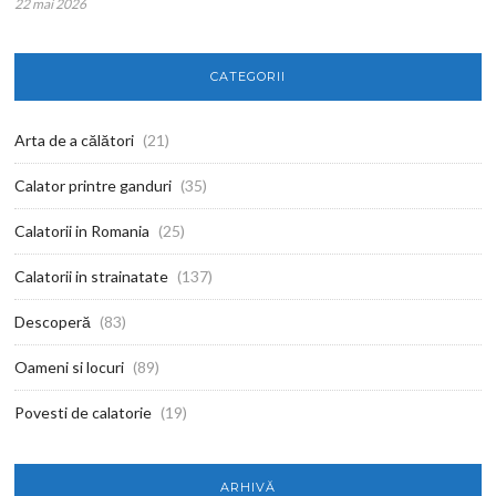
22 mai 2026
CATEGORII
Arta de a călători
(21)
Calator printre ganduri
(35)
Calatorii in Romania
(25)
Calatorii in strainatate
(137)
Descoperă
(83)
Oameni si locuri
(89)
Povesti de calatorie
(19)
ARHIVĂ