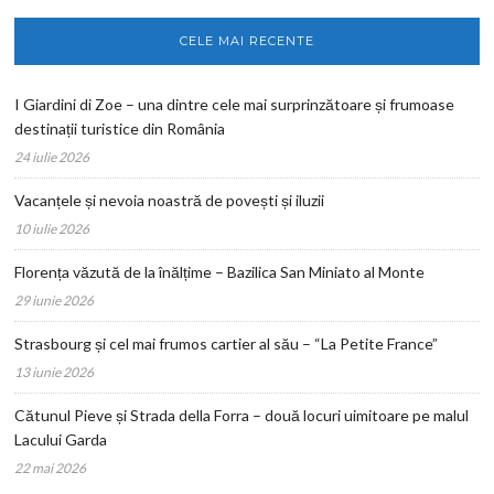
CELE MAI RECENTE
I Giardini di Zoe – una dintre cele mai surprinzătoare și frumoase
destinații turistice din România
24 iulie 2026
Vacanțele și nevoia noastră de povești și iluzii
10 iulie 2026
Florența văzută de la înălțime – Bazilica San Miniato al Monte
29 iunie 2026
Strasbourg și cel mai frumos cartier al său – “La Petite France”
13 iunie 2026
Cătunul Pieve și Strada della Forra – două locuri uimitoare pe malul
Lacului Garda
22 mai 2026