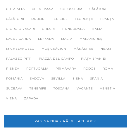
CITTA ALTA
CITTA BASSA
COLOSSEUM
CĂLĂTORIE
CĂLĂTORII
DUBLIN
FERICIRE
FLORENȚA
FRANȚA
GIORGIO VASARI
GRECIA
HUNEDOARA
ITALIA
LACUL GARDA
LEFKADA
MALTA
MARAMUREȘ
MICHELANGELO
MOȘ CRĂCIUN
MĂNĂSTIRE
NEAMȚ
PALAZZO PITTI
PIAZZA DEL CAMPO
PIAȚA SPANIEI
PIENZA
PORTUGALIA
PRIMĂVARA
RODOS
ROMA
ROMÂNIA
SADOVA
SEVILLA
SIENA
SPANIA
SUCEAVA
TENERIFE
TOSCANA
VACANȚE
VENEȚIA
VIENA
ZĂPADĂ
PAGINA NOASTRĂ DE FACEBOOK