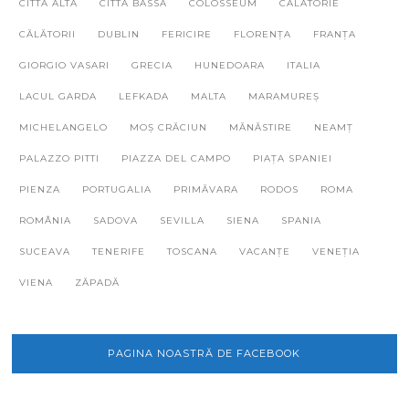
CITTA ALTA
CITTA BASSA
COLOSSEUM
CĂLĂTORIE
CĂLĂTORII
DUBLIN
FERICIRE
FLORENȚA
FRANȚA
GIORGIO VASARI
GRECIA
HUNEDOARA
ITALIA
LACUL GARDA
LEFKADA
MALTA
MARAMUREȘ
MICHELANGELO
MOȘ CRĂCIUN
MĂNĂSTIRE
NEAMȚ
PALAZZO PITTI
PIAZZA DEL CAMPO
PIAȚA SPANIEI
PIENZA
PORTUGALIA
PRIMĂVARA
RODOS
ROMA
ROMÂNIA
SADOVA
SEVILLA
SIENA
SPANIA
SUCEAVA
TENERIFE
TOSCANA
VACANȚE
VENEȚIA
VIENA
ZĂPADĂ
PAGINA NOASTRĂ DE FACEBOOK