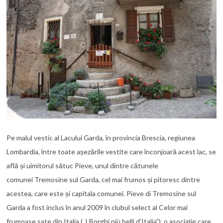
Pe malul vestic al Lacului Garda, în provincia Brescia, regiunea
Lombardia, între toate așezările vestite care înconjoară acest lac, se
află și uimitorul sătuc Pieve, unul dintre cătunele
comunei Tremosine sul Garda, cel mai frumos și pitoresc dintre
acestea, care este și capitala comunei. Pieve di Tremosine sul
Garda a fost inclus în anul 2009 în clubul select al Celor mai
frumoase sate din Italia („I Borghi più belli d’Italia”), o asociație care