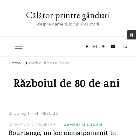
Călător printre gânduri
despre oameni, locuri și călătorii
Home
Războiul de 80 de ani
Războiul de 80 de ani
Showing: 1 - 1 of 1 RESULTS
UPDATED ON
7 APRILIE 2023
OAMENI SI LOCURI
Bourtange, un loc nemaipomenit în