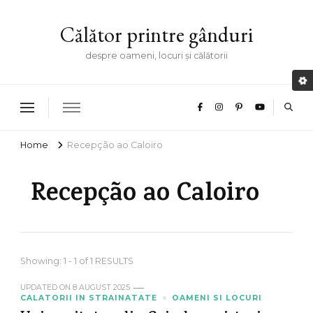
Călător printre gânduri
despre oameni, locuri și călătorii
Home
Recepção ao Caloiro
Recepção ao Caloiro
Showing: 1 - 1 of 1 RESULTS
UPDATED ON
8 AUGUST 2025
CALATORII IN STRAINATATE
OAMENI SI LOCURI