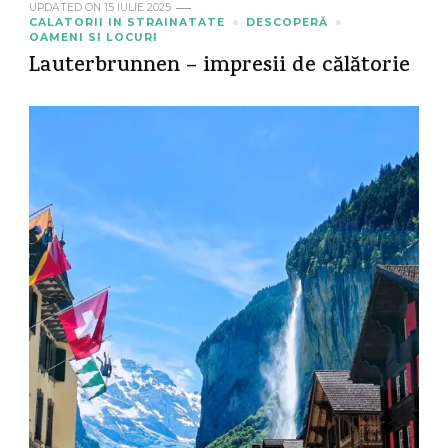
UPDATED ON
15 IULIE 2025
CALATORII IN STRAINATATE
DESCOPERĂ
OAMENI SI LOCURI
Lauterbrunnen – impresii de călătorie