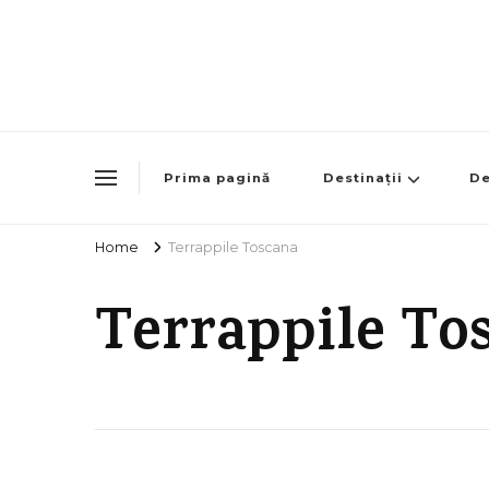
Prima pagină
Destinații
De
Home
Terrappile Toscana
Terrappile To