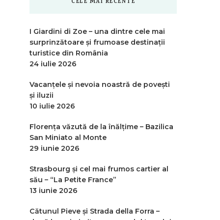
CELE MAI RECENTE
I Giardini di Zoe – una dintre cele mai
surprinzătoare și frumoase destinații
turistice din România
24 iulie 2026
Vacanțele și nevoia noastră de povești
și iluzii
10 iulie 2026
Florența văzută de la înălțime – Bazilica
San Miniato al Monte
29 iunie 2026
Strasbourg și cel mai frumos cartier al
său – “La Petite France”
13 iunie 2026
Cătunul Pieve și Strada della Forra –