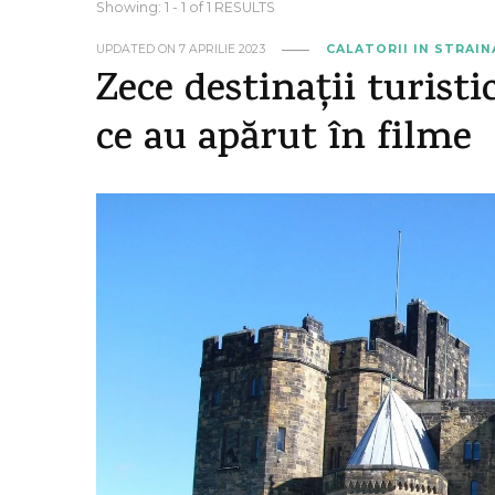
Showing: 1 - 1 of 1 RESULTS
UPDATED ON
7 APRILIE 2023
CALATORII IN STRAI
Zece destinații turist
ce au apărut în filme