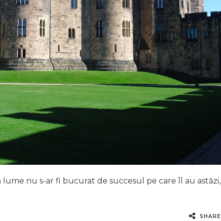
in lume nu s-ar fi bucurat de succesul pe care îl au astăzi,
SHARE