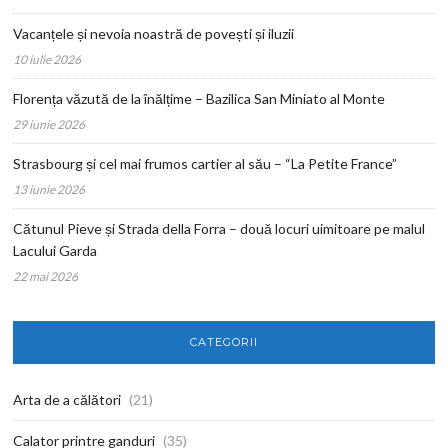
Vacanțele și nevoia noastră de povești și iluzii
10 iulie 2026
Florența văzută de la înălțime – Bazilica San Miniato al Monte
29 iunie 2026
Strasbourg și cel mai frumos cartier al său – “La Petite France”
13 iunie 2026
Cătunul Pieve și Strada della Forra – două locuri uimitoare pe malul
Lacului Garda
22 mai 2026
CATEGORII
Arta de a călători
(21)
Calator printre ganduri
(35)