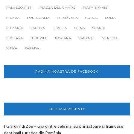
PALAZZO PITTI
PIAZZA DEL CAMPO
PIAȚA SPANIEI
PIENZA
PORTUGALIA
PRIMĂVARA
RODOS
ROMA
ROMÂNIA
SADOVA
SEVILLA
SIENA
SPANIA
SUCEAVA
TENERIFE
TOSCANA
VACANȚE
VENEȚIA
VIENA
ZĂPADĂ
PAGINA NOASTRĂ DE FACEBOOK
CELE MAI RECENTE
I Giardini di Zoe – una dintre cele mai surprinzătoare și frumoase
destinații turistice din România