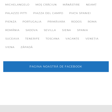
MICHELANGELO
MOȘ CRĂCIUN
MĂNĂSTIRE
NEAMȚ
PALAZZO PITTI
PIAZZA DEL CAMPO
PIAȚA SPANIEI
PIENZA
PORTUGALIA
PRIMĂVARA
RODOS
ROMA
ROMÂNIA
SADOVA
SEVILLA
SIENA
SPANIA
SUCEAVA
TENERIFE
TOSCANA
VACANȚE
VENEȚIA
VIENA
ZĂPADĂ
PAGINA NOASTRĂ DE FACEBOOK