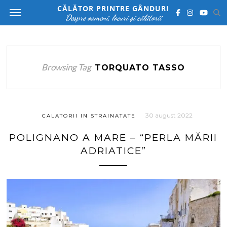
CĂLĂTOR PRINTRE GÂNDURI
Despre oameni, locuri și călătorii
Browsing Tag
TORQUATO TASSO
30 august 2022
CALATORII IN STRAINATATE
POLIGNANO A MARE – “PERLA MĂRII
ADRIATICE”