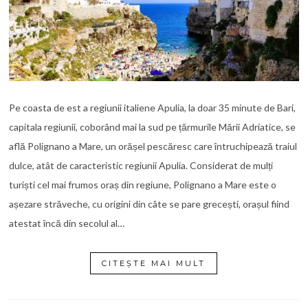
Pe coasta de est a regiunii italiene Apulia, la doar 35 minute de Bari,
capitala regiunii, coborând mai la sud pe țărmurile Mării Adriatice, se
află Polignano a Mare, un orășel pescăresc care întruchipează traiul
dulce, atât de caracteristic regiunii Apulia. Considerat de mulți
turiști cel mai frumos oraș din regiune, Polignano a Mare este o
așezare străveche, cu origini din câte se pare grecești, orașul fiind
atestat încă din secolul al…
CITEȘTE MAI MULT