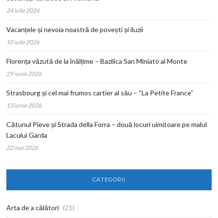
24 iulie 2026
Vacanțele și nevoia noastră de povești și iluzii
10 iulie 2026
Florența văzută de la înălțime – Bazilica San Miniato al Monte
29 iunie 2026
Strasbourg și cel mai frumos cartier al său – “La Petite France”
13 iunie 2026
Cătunul Pieve și Strada della Forra – două locuri uimitoare pe malul
Lacului Garda
22 mai 2026
CATEGORII
Arta de a călători
(21)