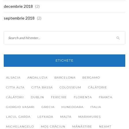
decembrie 2018
(2)
septembrie 2018
(2)
ETICHETE
ALSACIA
ANDALUZIA
BARCELONA
BERGAMO
CITTA ALTA
CITTA BASSA
COLOSSEUM
CĂLĂTORIE
CĂLĂTORII
DUBLIN
FERICIRE
FLORENȚA
FRANȚA
GIORGIO VASARI
GRECIA
HUNEDOARA
ITALIA
LACUL GARDA
LEFKADA
MALTA
MARAMUREȘ
MICHELANGELO
MOȘ CRĂCIUN
MĂNĂSTIRE
NEAMȚ