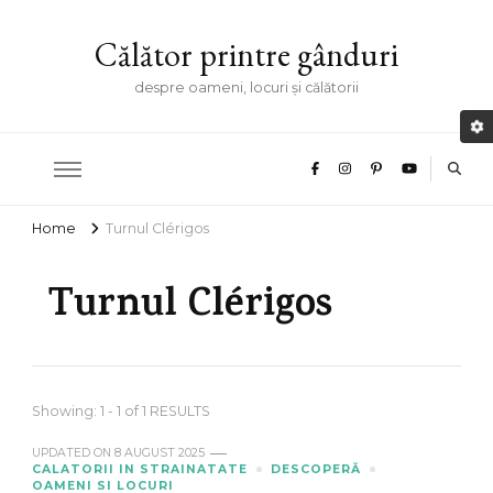
Călător printre gânduri
despre oameni, locuri și călătorii
Home
Turnul Clérigos
Turnul Clérigos
Showing: 1 - 1 of 1 RESULTS
UPDATED ON
8 AUGUST 2025
CALATORII IN STRAINATATE
DESCOPERĂ
OAMENI SI LOCURI