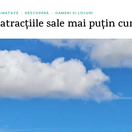
AINATATE
DESCOPERĂ
OAMENI SI LOCURI
 atracțiile sale mai puțin c