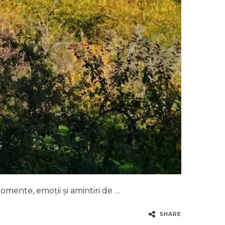
 momente, emoții și amintiri de …
SHARE