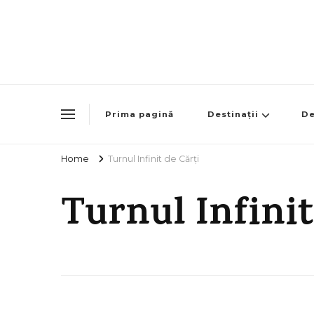
Prima pagină
Destinații
De
Home
Turnul Infinit de Cărți
Turnul Infinit